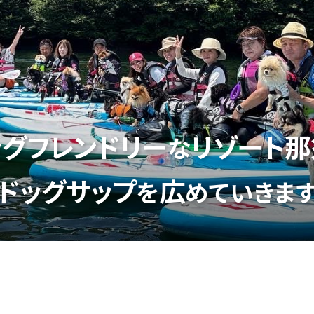
ッグフレンドリー
リゾート那
な
ドッグサップ
広
を
めていきま