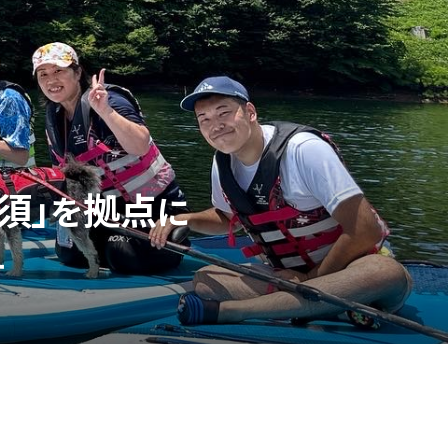
須」
拠点
を
に
す