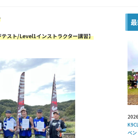
◆
最
ジテスト/Level1インストラクター講習】
2026
K9C
ベン