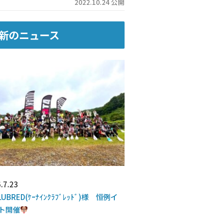
2022.10.24 公開
新のニュース
.7.23
LUBRED(ｹｰﾅｲﾝｸﾗﾌﾞﾚｯﾄﾞ)様 恒例イ
ト開催