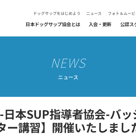
ドッグサップをはじめよう
ニュース
フォト＆ムービ
日本ドッグサップ協会とは
入会・更新
公認ス
ニュース
J-日本SUP指導者協会-バッジ
ター講習】開催いたしまし