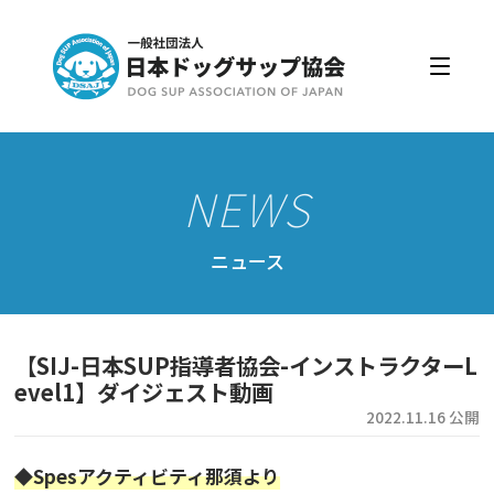
日本ドッグサップ協会とは
入会・更新
公認スクール・インストラクター
公認インストラクター資格取得・更新
公認スクール案内
ニュース
公認スクール特典
公認スクール・インストラクター一覧
【SIJ-日本SUP指導者協会-インストラクターL
資格取得・協会規約
evel1】ダイジェスト動画
2022.11.16 公開
会員ページ
◆Spesアクティビティ那須より
ドッグサップをはじめよう