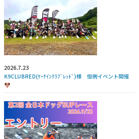
2026.7.23
K9CLUBRED(ｹｰﾅｲﾝｸﾗﾌﾞﾚｯﾄﾞ)様 恒例イベント開催