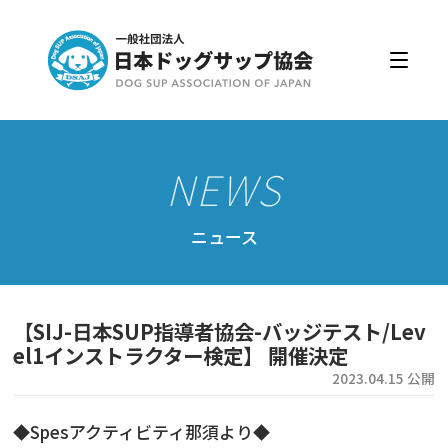
日本ドッグサップ協会とは
入会・更新
公認スクール・インストラクター
公認インストラクター資格取得・更新
公認スクール案内
ニュース
公認スクール特典
公認スクール・インストラクター一覧
【SIJ-日本SUP指導者協会-バッジテスト/Lev
資格取得・協会規約
el1インストラクター検定】 開催決定
2023.04.15 公開
会員ページ
◆Spesアクティビティ那須より◆
ドッグサップをはじめよう