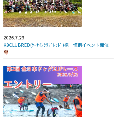
2026.7.23
K9CLUBRED(ｹｰﾅｲﾝｸﾗﾌﾞﾚｯﾄﾞ)様 恒例イベント開催