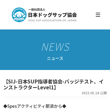
日本ドッグサップ協会とは
入会・更新
公認スクール・インストラクター
公認インストラクター資格取得・更新
公認スクール案内
ニュース
公認スクール特典
公認スクール・インストラクター一覧
【SIJ-日本SUP指導者協会-バッジテスト、イ
資格取得・協会規約
ンストラクターLevel1】
2023.05.16 公開
会員ページ
◆Spesアクティビティ那須から◆
ドッグサップをはじめよう