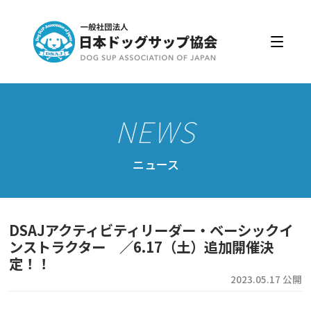
日本ドッグサップ協会とは
入会・更新
公認スクール・インストラクター
公認インストラクター資格取得・更新
公認スクール案内
ニュース
公認スクール特典
公認スクール・インストラクター一覧
DSAJアクティビティリーダー・ベーシックイ
資格取得・協会規約
ンストラクター ／6.17（土）追加開催決
定！！
会員ページ
2023.05.17 公開
ドッグサップをはじめよう