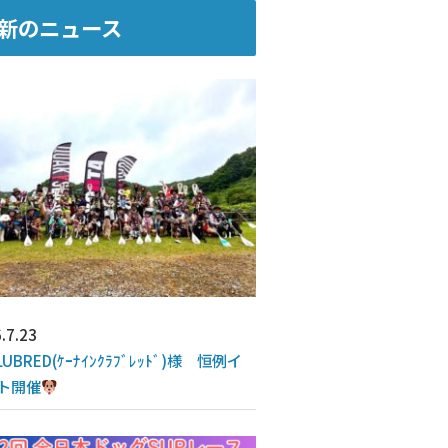
新のニュース
.7.23
LUBRED(ｹｰﾅｲﾝｸﾗﾌﾞﾚｯﾄﾞ)様 恒例イ
ト開催