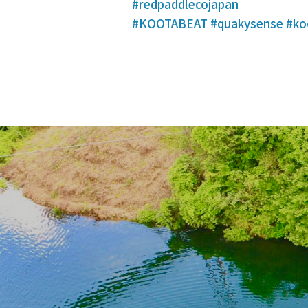
#redpaddlecojapan
#KOOTABEAT
#quakysense
#ko