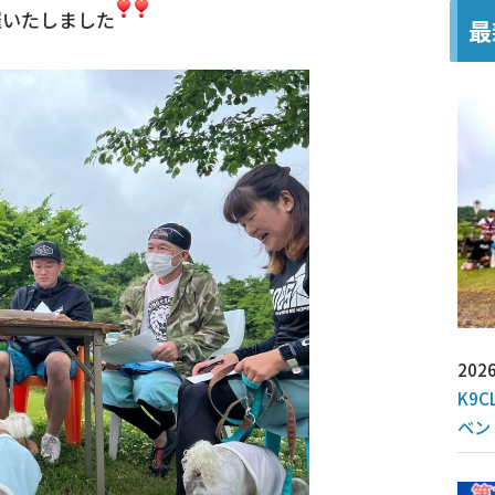
催いたしました
最
2026
K9C
ベン