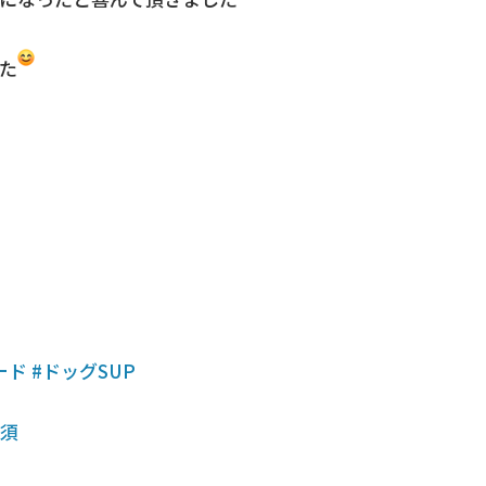
た
ード
#ドッグSUP
那須