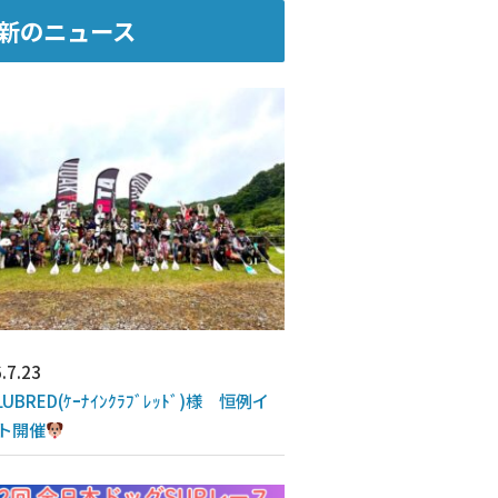
新のニュース
.7.23
LUBRED(ｹｰﾅｲﾝｸﾗﾌﾞﾚｯﾄﾞ)様 恒例イ
ト開催