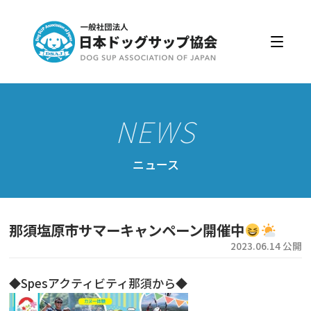
日本ドッグサップ協会とは
入会・更新
公認スクール・インストラクター
公認インストラクター資格取得・更新
公認スクール案内
ニュース
公認スクール特典
公認スクール・インストラクター一覧
那須塩原市サマーキャンペーン開催中
資格取得・協会規約
2023.06.14 公開
会員ページ
◆Spesアクティビティ那須から◆
ドッグサップをはじめよう