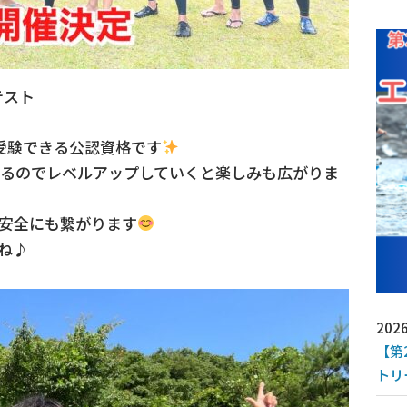
テスト
で受験できる公認資格です
あるのでレベルアップしていくと楽しみも広がりま
安全にも繋がります
ね♪
2026
【第
トリ