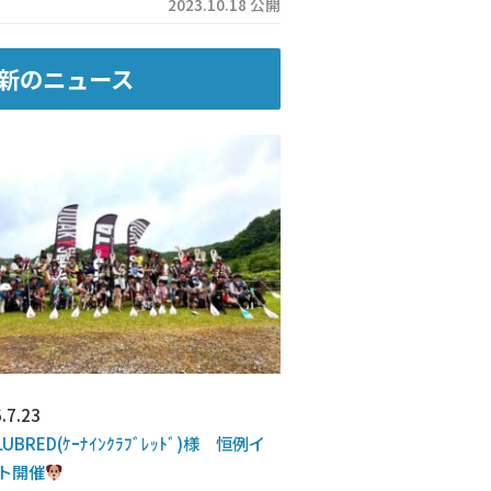
2023.10.18 公開
新のニュース
.7.23
LUBRED(ｹｰﾅｲﾝｸﾗﾌﾞﾚｯﾄﾞ)様 恒例イ
ト開催