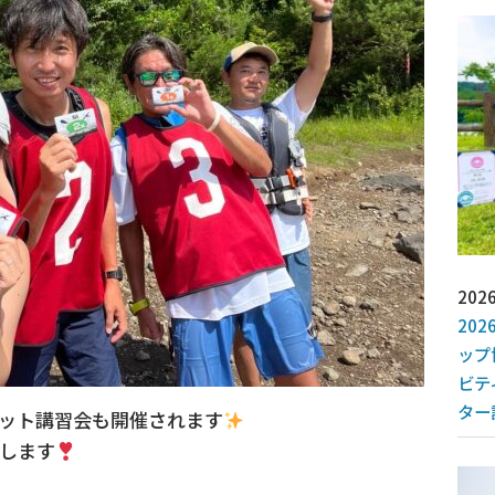
2026
20
ップ
ビテ
ター
ット講習会も開催されます
します