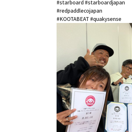
#starboard #starboardjapan
#redpaddlecojapan
#KOOTABEAT #quakysense