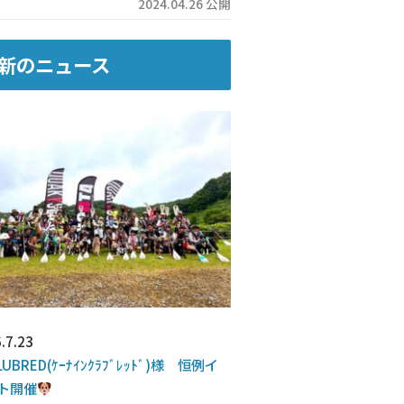
2024.04.26 公開
新のニュース
.7.23
LUBRED(ｹｰﾅｲﾝｸﾗﾌﾞﾚｯﾄﾞ)様 恒例イ
ト開催