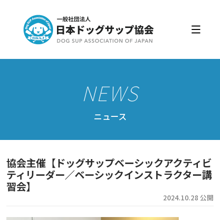
日本ドッグサップ協会とは
入会・更新
公認スクール・インストラクター
公認インストラクター資格取得・更新
公認スクール案内
ニュース
公認スクール特典
公認スクール・インストラクター一覧
協会主催【ドッグサップベーシックアクティビ
資格取得・協会規約
ティリーダー／ベーシックインストラクター講
習会】
会員ページ
2024.10.28 公開
ドッグサップをはじめよう