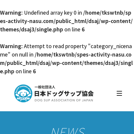
Warning
: Undefined array key 0 in
/home/tkswtnb/sp
es-activity-nasu.com/public_html/dsaj/wp-content/
themes/dsaj3/single.php
on line
6
Warning
: Attempt to read property "category_nicena
me" on null in
/home/tkswtnb/spes-activity-nasu.co
m/public_html/dsaj/wp-content/themes/dsaj3/singl
e.php
on line
6
日本ドッグサップ協会とは
入会・更新
公認スクール・インストラクター
公認インストラクター資格取得・更新