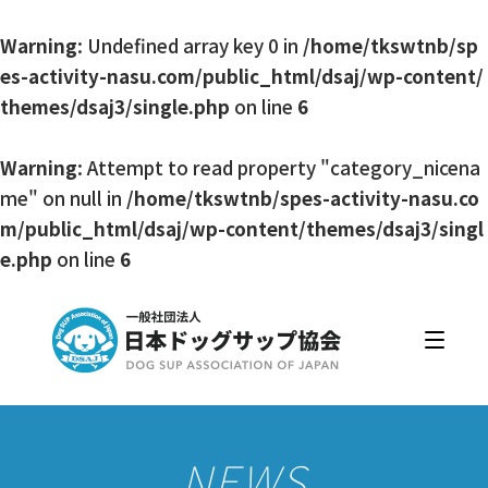
Warning
: Undefined array key 0 in
/home/tkswtnb/sp
es-activity-nasu.com/public_html/dsaj/wp-content/
themes/dsaj3/single.php
on line
6
Warning
: Attempt to read property "category_nicena
me" on null in
/home/tkswtnb/spes-activity-nasu.co
m/public_html/dsaj/wp-content/themes/dsaj3/singl
e.php
on line
6
日本ドッグサップ協会とは
入会・更新
公認スクール・インストラクター
公認インストラクター資格取得・更新