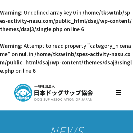
Warning
: Undefined array key 0 in
/home/tkswtnb/sp
es-activity-nasu.com/public_html/dsaj/wp-content/
themes/dsaj3/single.php
on line
6
Warning
: Attempt to read property "category_nicena
me" on null in
/home/tkswtnb/spes-activity-nasu.co
m/public_html/dsaj/wp-content/themes/dsaj3/singl
e.php
on line
6
日本ドッグサップ協会とは
入会・更新
公認スクール・インストラクター
公認インストラクター資格取得・更新