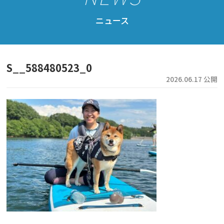
公認スクール案内
ニュース
公認スクール特典
公認スクール・インストラクター一覧
S__588480523_0
資格取得・協会規約
2026.06.17 公開
会員ページ
ドッグサップをはじめよう
ニュース
フォト＆ムービー
お問い合わせ