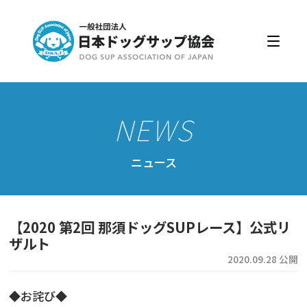
日本ドッグサップ協会とは
入会・更新
公認スクール・インストラクター
公認インストラクター資格取得・更新
公認スクール案内
ニュース
公認スクール特典
公認スクール・インストラクター一覧
【2020 第2回 那須ドッグSUPレース】公式リ
資格取得・協会規約
ザルト
2020.09.28 公開
会員ページ
◆お詫び◆
ドッグサップをはじめよう