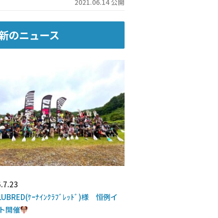
2021.06.14 公開
新のニュース
.7.23
LUBRED(ｹｰﾅｲﾝｸﾗﾌﾞﾚｯﾄﾞ)様 恒例イ
ト開催