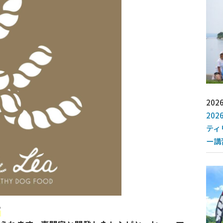
2026
202
ティ
ー講
”