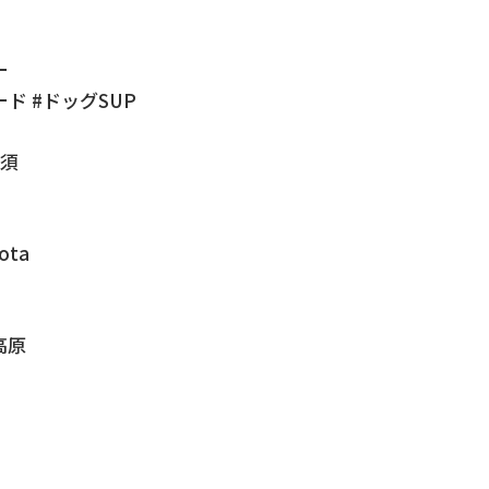
ー
ド #ドッグSUP
那須
ota
高原