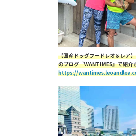
【国産ドッグフードレオ＆レア】
のブログ『WANTIMES』で紹介
https://wantimes.leoandlea.