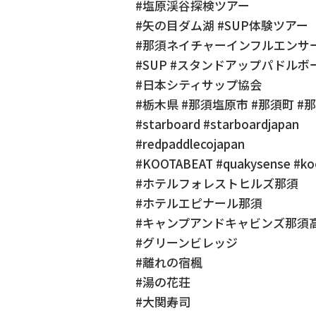
#塩原渓谷探検ツアー
#矢の目ダム湖 #SUP体験ツアー
#那須ネイチャーインフルエンサ
#SUP #スタンドアップパドルボー
#日本シティサップ協会
#栃木県 #那須塩原市 #那須町 #
#starboard #starboardjapan
#redpaddlecojapan
#KOOTABEAT #quakysense #ko
#ホテルフォレストヒルズ那須
#ホテルエピナール那須
#キャンプアンドキャビンズ那須
#グリーンビレッジ
#離れの宿楓
#湯の花荘
#大関寿司