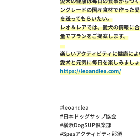
愛犬の健康は毎日の食事からつく
ングレードの国産食材で作った愛
を送ってもらいたい。
レオ＆レアでは、愛犬の情報に合
量でプランをご提案します。
—
楽しいアクティビティに健康によ
愛犬と元気に毎日を楽しみましょ
https://leoandlea.com/
#leoandlea
#日本ドッグサップ協会
#横浜DogSUP倶楽部
#Spesアクティビティ那須